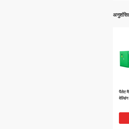
अनुशंसित
पैलेट 
वेल्डिं