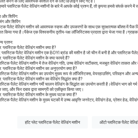
लित करने के लिए आवश्यक कौशल देने के लिए डिज़ाइन किए गए हैं।
मारे प्लास्टिक पैलेट वेल्डिंग मशीनों के बारे में आपके कोई प्रश्न हैं, तो कृपया हमसे संपर्क करन
ंग और शिपिंग:
जिंग और शिपिंग
स्टिक पैलेट वेल्डिंग मशीन को आवश्यक स्क्रू और उपकरणों के साथ एक सुरक्षात्मक बॉक्स में पैक कि
्षित किया गया है।पैकेज एक विश्वसनीय तृतीय-पक्ष लॉजिस्टिक्स प्रदाता द्वारा भेजा गया है।ग्
्य प्रश्न:
न: प्लास्टिक पैलेट वेल्डिंग मशीन क्या है?
र: प्लास्टिक पैलेट वेल्डिंग मशीन एक BOYI ब्रांड की मशीन है जो चीन में बनी है और प्लास्टिक पैल
न: प्लास्टिक पैलेट वेल्डिंग मशीन के क्या फायदे हैं?
्लास्टिक पैलेट वेल्डिंग मशीन में तेज वेल्डिंग गति, उच्च वेल्डिंग सटीकता, मजबूत वेल्डिंग ताकत औ
न: प्लास्टिक पैलेट वेल्डिंग मशीन का अनुप्रयोग क्या है?
लास्टिक पैलेट वेल्डिंग मशीन का उपयोग मुख्य रूप से लॉजिस्टिक्स, वेयरहाउसिंग, परिवहन और अन्य उद्
न: प्लास्टिक पैलेट वेल्डिंग मशीन का वेल्डिंग सिद्धांत क्या है?
लास्टिक पैलेट वेल्डिंग मशीन गर्मी चालन वेल्डिंग के सिद्धांत का उपयोग करती है।वेल्डिंग भाग को ग
 जाए, और फिर दबाव द्वारा सामग्री को एकीकृत किया जाए।
न: प्लास्टिक पैलेट वेल्डिंग मशीन के मुख्य घटक क्या हैं?
लास्टिक पैलेट वेल्डिंग मशीन के मुख्य घटकों में उच्च आवृत्ति जनरेटर, वेल्डिंग हेड, प्रेशर हेड, व
हॉट प्लेट प्लास्टिक पैलेट वेल्डिंग मशीन
ऑटो प्लास्टिक पैलेट वेल्ड