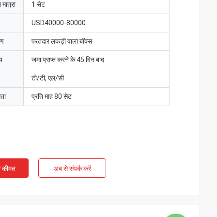
 मात्रा
1 सेट
USD40000-80000
रण
परतदार लकड़ी वाला बॉक्स
य
जमा प्राप्त करने के 45 दिन बाद
टी/टी, एल/सी
मता
प्रति माह 80 सेट
ी कीमत
अब से संपर्क करें