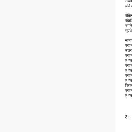
संचा
यदि ह
पैकि
पैके
प्ला
सुरक
सामान
प्रश्
उत्त
प्रश्
ए: प
प्रश्
ए: प्
प्रश्
ए: प्
पिघल
प्रश्
ए: प्
टैग: