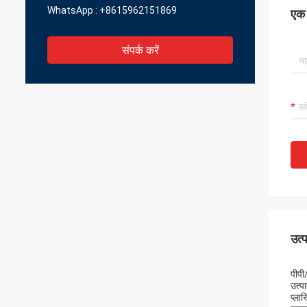
WhatsApp :
+8615962151869
एक स
संपर्क करें
उत्
पीपी
उत्पा
प्ला