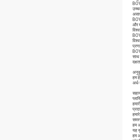
BOYI
उच्च
असाध
BOYI
और म
विश्
BOYI
विश्
प्रण
BOYI
साथ 
दक्ष
अनुक
हम B
अर्ध
सहाय
प्ला
हमार
प्रदा
हमार
समस्
हम अ
यह स
हम आ