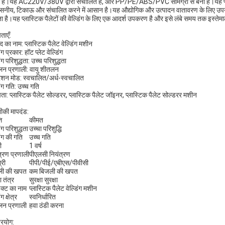
 है।यह AC220V/380V द्वारा संचालित है, और PP/PE/ABS/PVC सामग्री से बना है।यह प्लास्टि
वसनीय, टिकाऊ और संचालित करने में आसान है।यह औद्योगिक और उत्पादन वातावरण के लिए उपयुक्त
 है।यह प्लास्टिक पैलेटों की वेल्डिंग के लिए एक आदर्श उपकरण है और इसे लंबे समय तक इस्ते
ताएँ:
द का नाम: प्लास्टिक पैलेट वेल्डिंग मशीन
िंग प्रकार: हॉट प्लेट वेल्डिंग
िंग परिशुद्धता: उच्च परिशुद्धता
न प्रणाली: वायु शीतलन
शन मोड: स्वचालित/अर्ध-स्वचालित
िंग गति: उच्च गति
षता: प्लास्टिक पैलेट सोल्डरर, प्लास्टिक पैलेट जॉइनर, प्लास्टिक पैलेट सोल्डरर मशीन
की मापदंड:
ि
कीमत
िंग परिशुद्धता
उच्चा परिशुद्धि
िंग की गति
उच्च गति
ी
1 वर्ष
त्रण प्रणाली
पीएलसी नियंत्रण
्री
पीपी/पीई/एबीएस/पीवीसी
ली की खपत
कम बिजली की खपत
ा तंत्र
सुरक्षा सुरक्षा
डक्ट का नाम
प्लास्टिक पैलेट वेल्डिंग मशीन
ंग क्षेत्र
स्वनिर्धारित
न प्रणाली
हवा ठंडी करना
्रयोग: