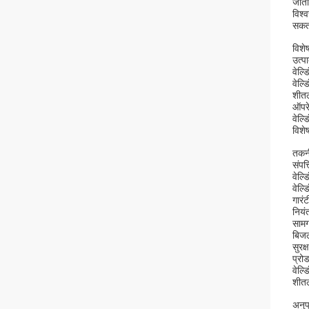
जाता
विश्
सकता
विशेष
उत्पा
वेल्ड
वेल्ड
शीतल
ऑपरे
वेल्ड
विशे
तकनी
संपत्त
वेल्ड
वेल्ड
गारंट
नियं
सामग
बिज
सुरक्ष
प्रो
वेल्डि
शीतल
अनुप